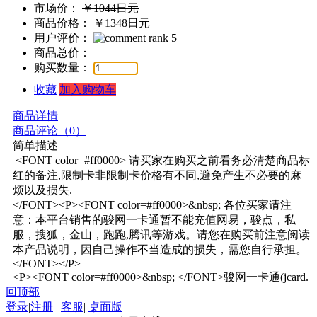
市场价：
￥1044日元
商品价格：
￥1348日元
用户评价：
商品总价：
购买数量：
收藏
加入购物车
商品详情
商品评论（
0
）
简单描述
 <FONT color=#ff0000> 请买家在购买之前看务必清楚商品标
红的备注,限制卡非限制卡价格有不同,避免产生不必要的麻
烦以及损失.

</FONT><P><FONT color=#ff0000>&nbsp; 各位买家请注
意：本平台销售的骏网一卡通暂不能充值网易，骏点，私
服，搜狐，金山，跑跑,腾讯等游戏。请您在购买前注意阅读
本产品说明，因自己操作不当造成的损失，需您自行承担。
</FONT></P>

<P><FONT color=#ff0000>&nbsp; </FONT>骏网一卡通(jcard. 
回顶部
登录
|
注册
|
客服
|
桌面版