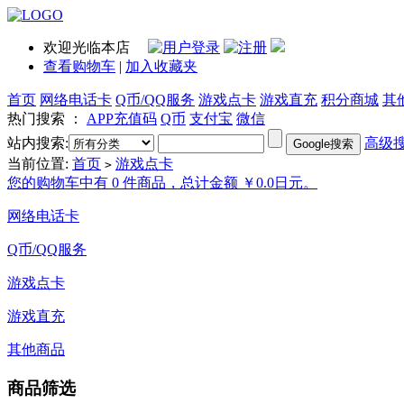
欢迎光临本店
查看购物车
|
加入收藏夹
首页
网络电话卡
Q币/QQ服务
游戏点卡
游戏直充
积分商城
其
热门搜索 ：
APP充值码
Q币
支付宝
微信
站内搜索:
高级
当前位置:
首页
游戏点卡
>
您的购物车中有 0 件商品，总计金额 ￥0.0日元。
网络电话卡
Q币/QQ服务
游戏点卡
游戏直充
其他商品
商品筛选