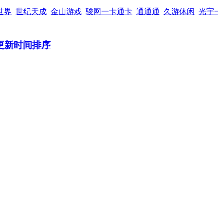
世界
世纪天成
金山游戏
骏网一卡通卡
通通通
久游休闲
光宇